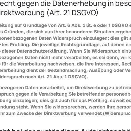
echt gegen die Datenerhebung in beso
irektwerbung (Art. 21 DSGVO)
tung auf Grundlage von Art. 6 Abs. 1 lit. e oder f DSGVO e
us Gründen, die sich aus Ihrer besonderen Situation ergeb
rsonenbezogenen Daten Widerspruch einzulegen; dies gilt a
es Profiling. Die jeweilige Rechtsgrundlage, auf denen ei
 dieser Datenschutzerklärung. Wenn Sie Widerspruch einle
ezogenen Daten nicht mehr verarbeiten, es sei denn, wir
für die Verarbeitung nachweisen, die Ihre Interessen, Rec
erarbeitung dient der Geltendmachung, Ausübung oder Ve
derspruch nach Art. 21 Abs. 1 DSGVO).
ezogenen Daten verarbeitet, um Direktwerbung zu betreib
rspruch gegen die Verarbeitung Sie betreffender persone
ung einzulegen; dies gilt auch für das Profiling, soweit es
bindung steht. Wenn Sie widersprechen, werden Ihre pers
hr zum Zwecke der Direktwerbung verwendet (Widerspruch