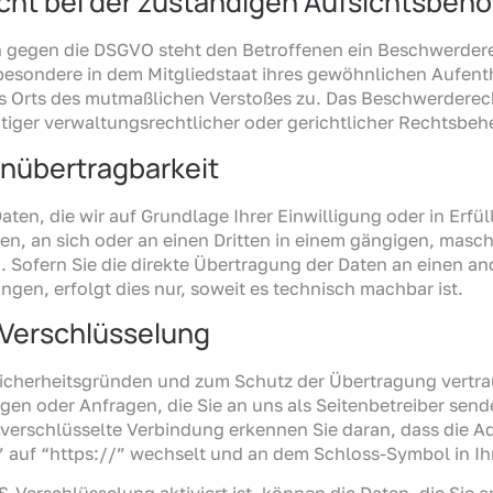
ht bei der zuständigen Aufsichtsbehö
n gegen die DSGVO steht den Betroffenen ein Beschwerdere
besondere in dem Mitgliedstaat ihres gewöhnlichen Aufenth
es Orts des mutmaßlichen Verstoßes zu. Das Beschwerderec
iger verwaltungsrechtlicher oder gerichtlicher Rechtsbehe
enübertragbarkeit
aten, die wir auf Grundlage Ihrer Einwilligung oder in Erfül
ten, an sich oder an einen Dritten in einem gängigen, mas
 Sofern Sie die direkte Übertragung der Daten an einen a
ngen, erfolgt dies nur, soweit es technisch machbar ist.
-Verschlüsselung
Sicherheitsgründen und zum Schutz der Übertragung vertrau
gen oder Anfragen, die Sie an uns als Seitenbetreiber send
verschlüsselte Verbindung erkennen Sie daran, dass die Ad
 auf “https://” wechselt und an dem Schloss-Symbol in Ihr