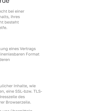
rde
cht bei einer
alts, ihres
ht besteht
lfe.
lung eines Vertrags
chinenlesbaren Format
nderen
licher Inhalte, wie
en, eine SSL-bzw. TLS-
resszeile des
er Browserzeile.