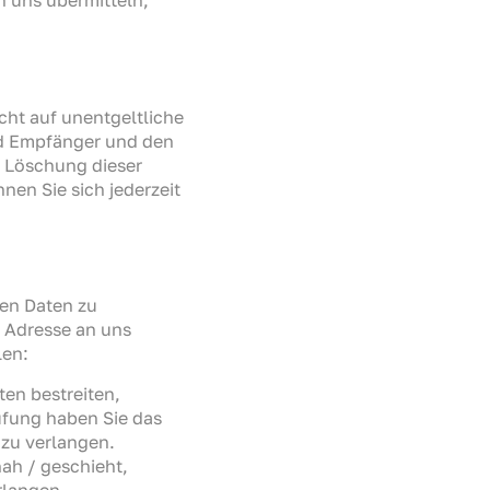
n uns übermitteln,
ht auf unentgeltliche
nd Empfänger und den
r Löschung dieser
en Sie sich jederzeit
nen Daten zu
n Adresse an uns
len:
en bestreiten,
rüfung haben Sie das
zu verlangen.
ah / geschieht,
rlangen.