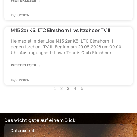
WEITERLESEN →
15/03/2026
M15 2er K5: LTC Elmshorn II vs Itzehoer TV II
Heimspiel in der Liga M15 2er K5: LTC Elmshorn II
gegen Itzehoer TV II. Beginn am 29.08.2026 um 09:00
Uhr. Austragungsort: Lawn Tennis Club Elmshorn.
WEITERLESEN →
15/03/2026
1
2
3
4
5
Das wichtigste auf einem Blick
Datenschutz