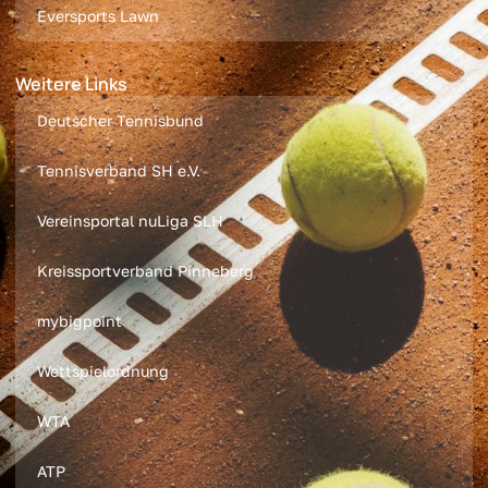
Eversports Lawn
Weitere Links
Deutscher Tennisbund
Tennisverband SH e.V.
Vereinsportal nuLiga SLH
Kreissportverband Pinneberg
mybigpoint
Wettspielordnung
WTA
ATP